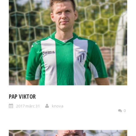
PAP VIKTOR
2017 márc 31
knova
0