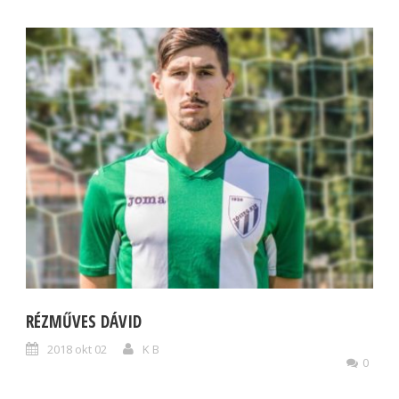
RÉZMŰVES DÁVID
2018 okt 02
K B
0