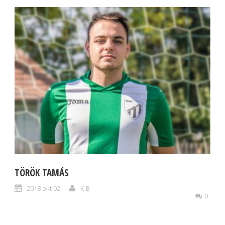
TÖRÖK TAMÁS
2018 okt 02
K B
0