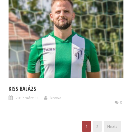
KISS BALÁZS
2017 márc 31
knova
0
1
2
Next ›