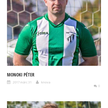
MONOKI PÉTER
2017 márc 31
knova
0