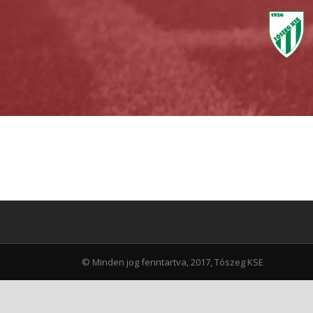
© Minden jog fenntartva, 2017, Tószeg KSE