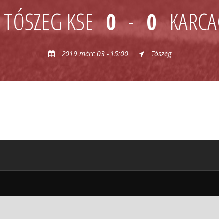
TÓSZEG KSE
0
-
0
KARCA
2019 márc 03 - 15:00
Tószeg